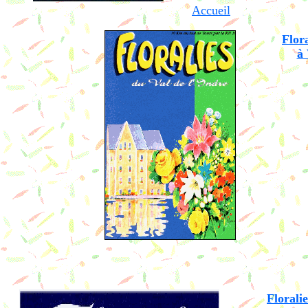
Accueil
Flor
à 
Florali